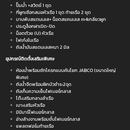
ปั๊มน้ำ +สวิตช์ 1 ชุด
ที่ผูกเชือกสมอหัวเรือ 1 ชุด ท้ายเรือ 2 ชุด
บานพับสแตนเลส+ น็อตสแคนเลส m4เกลียวผูก
ประตูล็อกฝาเปิด-ปิด
น็อตตัวย (U) หัวเรือ
ไฟเก๋งในเรือ
ถังน้ำมันสแตนเลสหนา 2 มิล
อุปกรณ์ติดตั้งเสริมเพิเศษ
ห้องน้ำพร้อมชักโครกแบบคันโยก JABCO (ขนาดใหญ่
พิเศษ)
ถังน้ำจืดพร้อมฝักบัวชำระ2จุด
ถังเก็บความเย็นไฟเบอร์กลาส
โต๊ะเสริมกลางลำเรือ
เบาะเสริมหัวเรือ
มินิบาร์ไฟเบอร์กลาส
อ่างล้างจานพร้อมชั้นไฟเบอร์กลาส
แพลตฟอร์มท้ายเรือ