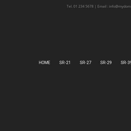
Tel. 01 234 5678 | Email : info@mydo
HOME
SR-21
SR-27
SR-29
SR-3