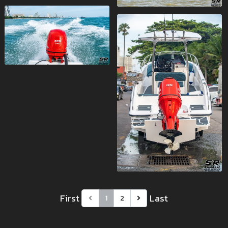
First
Last
1
2