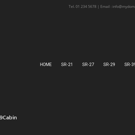
Tel. 01 234 5678 | Email : info@mydo
HOME
SR-21
SR-27
SR-29
SR-3
9Cabin