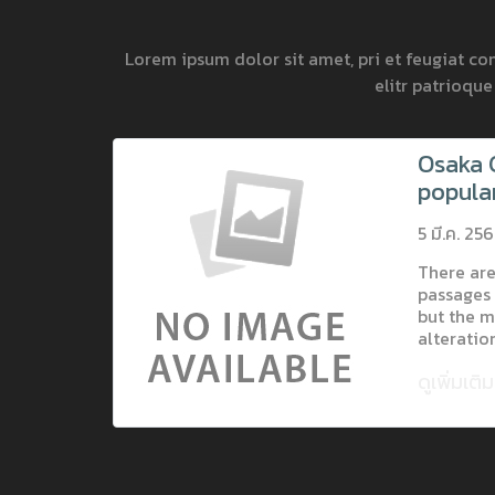
Lorem ipsum dolor sit amet, pri et feugiat co
elitr patrioqu
Osaka C
popula
Osaka.
5 มี.ค. 25
inside 
introdu
There are
passages 
cultura
but the m
alteratio
injected
ดูเพิ่มเติ
words whi
slightly b
to use a 
you need 
anything
the middl