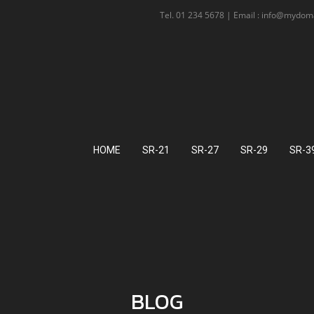
Tel. 01 234 5678 | Email : info@mydo
HOME
SR-21
SR-27
SR-29
SR-3
BLOG