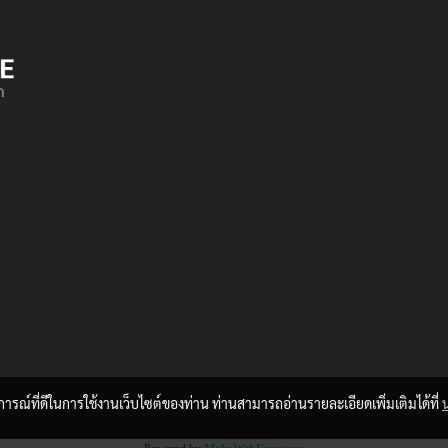
erators on the Internet
epeat predefined chunks as
 making this the first true
on the Internet. It uses a
ด
y of over 200 Latin words.
บการณ์ที่ดีในการใช้งานเว็บไซต์ของท่าน ท่านสามารถอ่านรายละเอียดเพิ่มเติมได้ที่