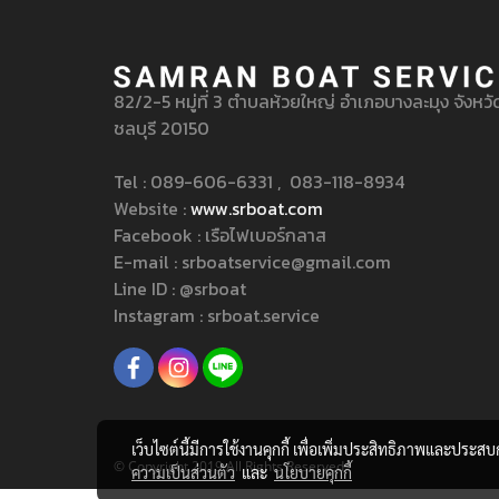
Ipsum gen
tend to r
necessary,
generator 
82/2-5 หมู่ที่ 3 ตำบลห้วยใหญ่ อำเภอบางละมุง จังหวั
dictionar
ชลบุรี 20150
Tel : 089-606-6331 , 083-118-8934
Website :
www.srboat.com
Facebook : เรือไฟเบอร์กลาส
E-mail : srboatservice@gmail.com
Line ID : @srboat
Instagram : srboat.service
เว็บไซต์นี้มีการใช้งานคุกกี้ เพื่อเพิ่มประสิทธิภาพและประส
© Copyright 2019 All Rights Reserved.
ความเป็นส่วนตัว
และ
นโยบายคุกกี้