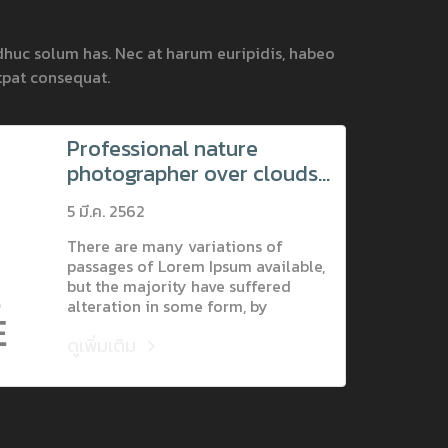
adhuc solum has. Nec at harum euripidis, habeo
tpat consequat.
Professional nature
photographer over clouds.
Man takes photos with
5 มี.ค. 2562
camera on tripod on rocky
peak.
There are many variations of
passages of Lorem Ipsum available,
but the majority have suffered
alteration in some form, by
injected humour, or randomised
ดูเพิ่มเติม
words which don't look even
slightly believable. If you are going
to use a passage of Lorem Ipsum,
you need to be sure there isn't
anything embarrassing hidden in
the middle of text. All the Lorem