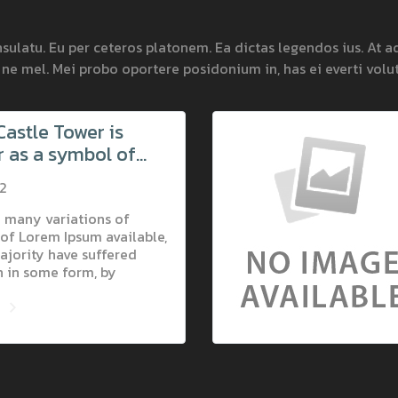
nsulatu. Eu per ceteros platonem. Ea dictas legendos ius. At 
e ne mel. Mei probo oportere posidonium in, has ei everti volu
astle Tower is
r as a symbol of
 Museum of history
62
the castle
ces a variety of
 many variations of
of Lorem Ipsum available,
l assets.
ajority have suffered
n in some form, by
 humour, or randomised
ม
ch don't look even
elievable. If you are going
passage of Lorem Ipsum,
to be sure there isn't
 embarrassing hidden in
e of text. All the Lorem