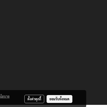
Ipsum generators on the Internet
tend to repeat predefined chunks as
necessary, making this the first true
generator on the Internet. It uses a
dictionary of over 200 Latin words.
นโยบาย
ตั้งค่าคุกกี้
ยอมรับทั้งหมด