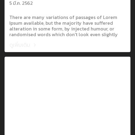
inside the castle introduces a variety
5 มี.ค. 2562
of cultural assets.
There are many variations of passages of Lorem
Ipsum available, but the majority have suffered
alteration in some form, by injected humour, or
randomised words which don't look even slightly
believable. If you are going to use a passage of
ดูเพิ่มเติม
Lorem Ipsum, you need to be sure there isn't
anything embarrassing hidden in the middle of text.
All the Lorem Ipsum generators on the Internet tend
to repeat predefined chunks as necessary, making
this the first true generator on the Internet. It uses a
dictionary of over 200 Latin words.