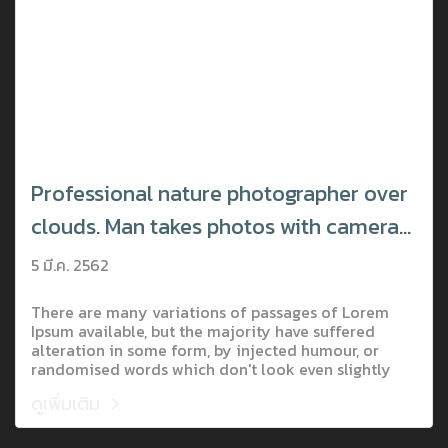
Professional nature photographer over
clouds. Man takes photos with camera
on tripod on rocky peak.
5 มี.ค. 2562
There are many variations of passages of Lorem
Ipsum available, but the majority have suffered
alteration in some form, by injected humour, or
randomised words which don't look even slightly
believable. If you are going to use a passage of
ดูเพิ่มเติม
Lorem Ipsum, you need to be sure there isn't
anything embarrassing hidden in the middle of text.
All the Lorem Ipsum generators on the Internet tend